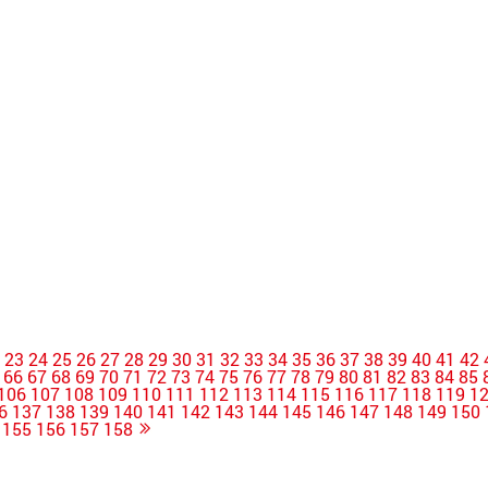
2
23
24
25
26
27
28
29
30
31
32
33
34
35
36
37
38
39
40
41
42
66
67
68
69
70
71
72
73
74
75
76
77
78
79
80
81
82
83
84
85
106
107
108
109
110
111
112
113
114
115
116
117
118
119
1
6
137
138
139
140
141
142
143
144
145
146
147
148
149
150
155
156
157
158