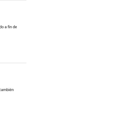
o a fin de
 también