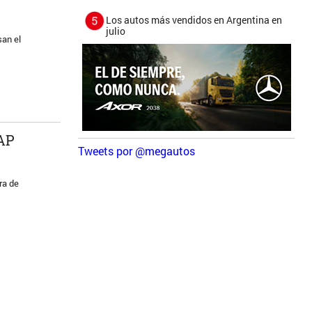
Los autos más vendidos en Argentina en
julio
san el
CAP
Tweets por @megautos
ra de