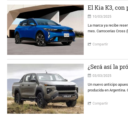
El Kia K3, con
10/03/2025
La marca ya recibe rese
mes. Carrocerías Cross (
Compartir
¿Será así la p
03/03/2025
Un nuevo anticipo apuest
producida en Argentina. C
Compartir