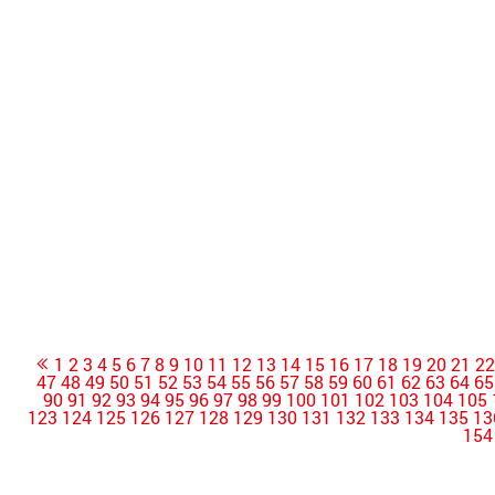
1
2
3
4
5
6
7
8
9
10
11
12
13
14
15
16
17
18
19
20
21
2
47
48
49
50
51
52
53
54
55
56
57
58
59
60
61
62
63
64
65
90
91
92
93
94
95
96
97
98
99
100
101
102
103
104
105
123
124
125
126
127
128
129
130
131
132
133
134
135
13
154