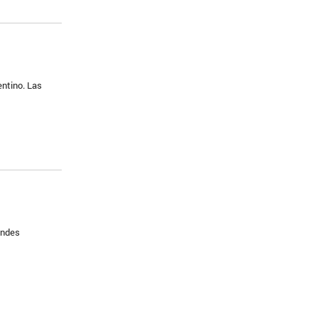
entino. Las
andes