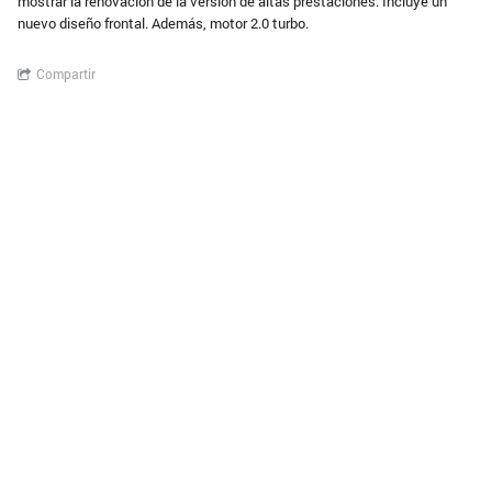
mostrar la renovación de la versión de altas prestaciones. Incluye un
nuevo diseño frontal. Además, motor 2.0 turbo.
Compartir