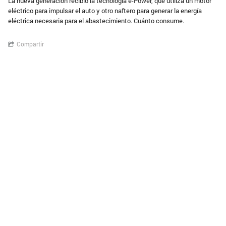
La nueva generación recibió la tecnología e-Power, que utiliza un motor
eléctrico para impulsar el auto y otro naftero para generar la energía
eléctrica necesaria para el abastecimiento. Cuánto consume.
Compartir