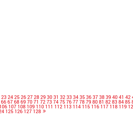
2
23
24
25
26
27
28
29
30
31
32
33
34
35
36
37
38
39
40
41
42
66
67
68
69
70
71
72
73
74
75
76
77
78
79
80
81
82
83
84
85
106
107
108
109
110
111
112
113
114
115
116
117
118
119
1
24
125
126
127
128