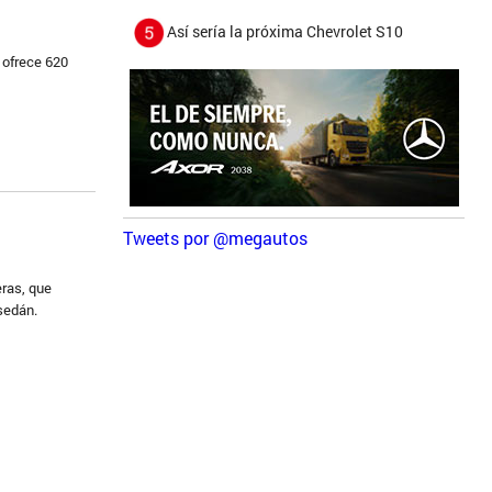
Así sería la próxima Chevrolet S10
 ofrece 620
Tweets por @megautos
eras, que
 sedán.