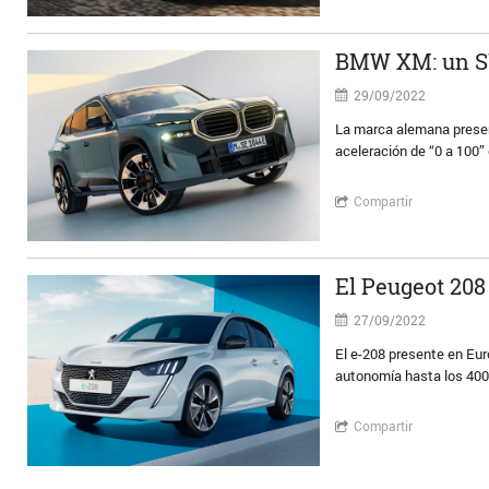
BMW XM: un SU
29/09/2022
La marca alemana presen
aceleración de “0 a 100”
Compartir
El Peugeot 208
27/09/2022
El e-208 presente en Eur
autonomía hasta los 400 
Compartir