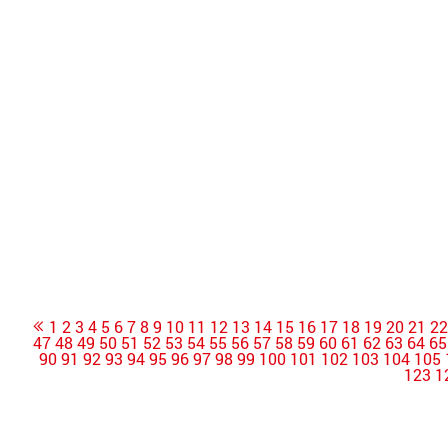
1
2
3
4
5
6
7
8
9
10
11
12
13
14
15
16
17
18
19
20
21
2
47
48
49
50
51
52
53
54
55
56
57
58
59
60
61
62
63
64
65
90
91
92
93
94
95
96
97
98
99
100
101
102
103
104
105
123
1