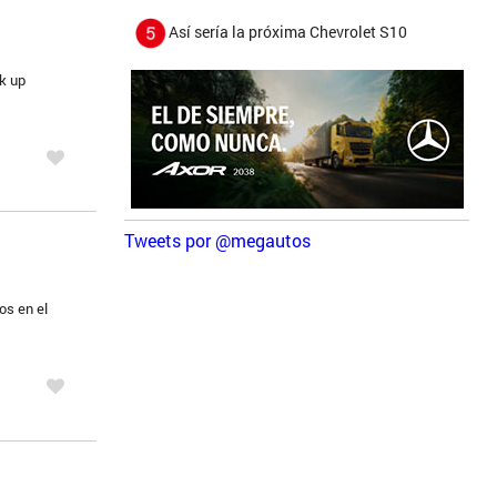
Así sería la próxima Chevrolet S10
ck up
Tweets por @megautos
os en el