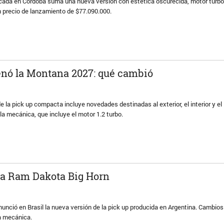
icada en Córdoba suma una nueva versión con estética oscurecida, motor turbo
n precio de lanzamiento de $77.090.000.
enó la Montana 2027: qué cambió
e la pick up compacta incluye novedades destinadas al exterior, el interior y el
a mecánica, que incluye el motor 1.2 turbo.
va Ram Dakota Big Horn
nunció en Brasil la nueva versión de la pick up producida en Argentina. Cambios
a mecánica.