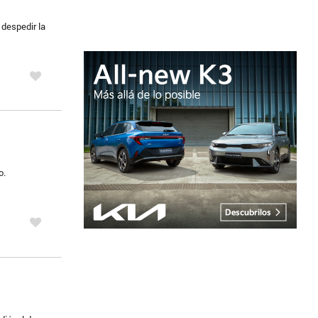
despedir la
o.