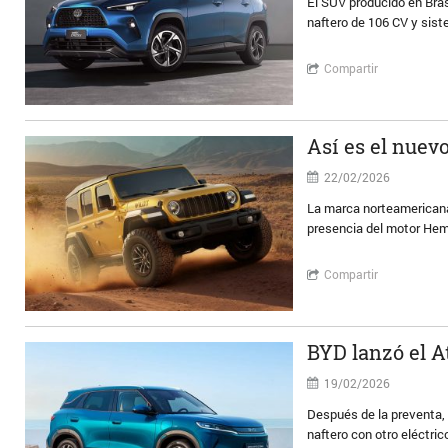
El SUV producido en Bras
naftero de 106 CV y sist
Compartir
Así es el nuev
22/02/2026
La marca norteamericana 
presencia del motor Hemi
Compartir
BYD lanzó el A
19/02/2026
Después de la preventa,
naftero con otro eléctri