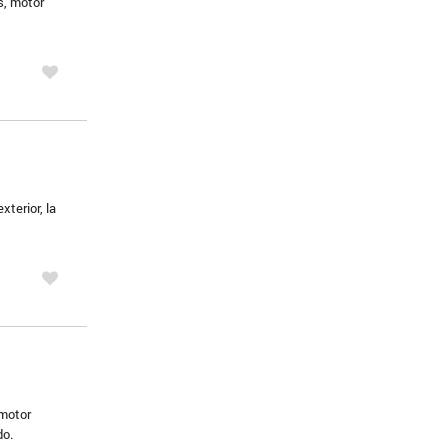
s, motor
terior, la
 motor
do.