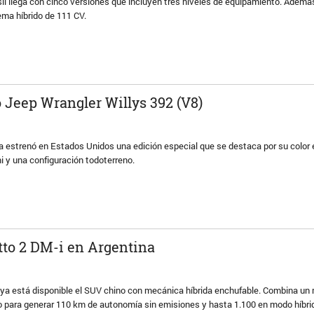
il llega con cinco versiones que incluyen tres niveles de equipamiento. Ademá
ema híbrido de 111 CV.
o Jeep Wrangler Willys 392 (V8)
estrenó en Estados Unidos una edición especial que se destaca por su color ex
 y una configuración todoterreno.
tto 2 DM-i en Argentina
 ya está disponible el SUV chino con mecánica híbrida enchufable. Combina un
co para generar 110 km de autonomía sin emisiones y hasta 1.100 en modo híbri