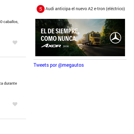
Audi anticipa el nuevo A2 e-tron (eléctrico)
0 caballos,
Tweets por @megautos
ta durante