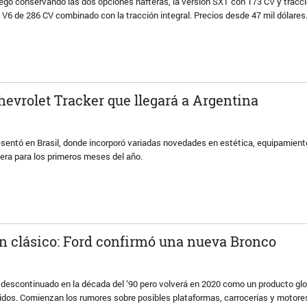
egó conservando las dos opciones nafteras, la versión SXT con 173 CV y tracc
n V6 de 286 CV combinado con la tracción integral. Precios desde 47 mil dólares
hevrolet Tracker que llegará a Argentina
esentó en Brasil, donde incorporó variadas novedades en estética, equipamient
era para los primeros meses del año.
un clásico: Ford confirmó una nueva Bronco
 descontinuado en la década del ’90 pero volverá en 2020 como un producto glo
idos. Comienzan los rumores sobre posibles plataformas, carrocerías y motore