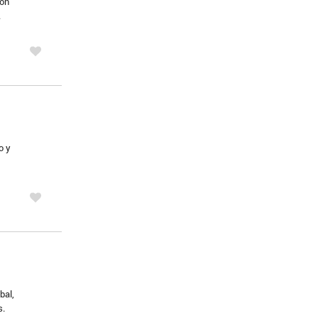
ión
.
o y
bal,
s.