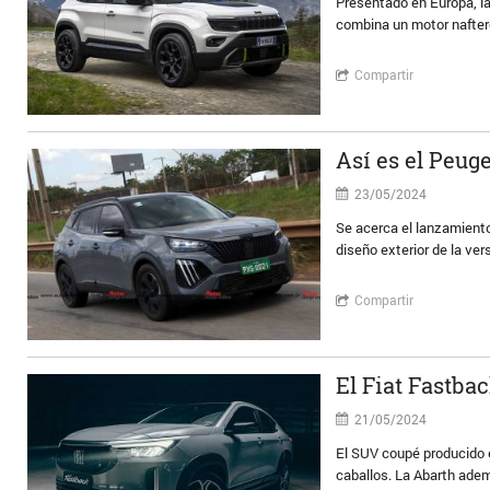
Presentado en Europa, la
combina un motor naftero
Compartir
Así es el Peug
23/05/2024
Se acerca el lanzamiento
diseño exterior de la v
Compartir
El Fiat Fastba
21/05/2024
El SUV coupé producido 
caballos. La Abarth ade