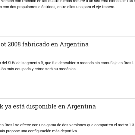
 versión con tracción en las cuatro ruedas recurre a un sistema híbrido de 136 
 con dos propulsores eléctricos, entre ellos uno para el eje trasero.
eot 2008 fabricado en Argentina
 del SUV del segmento B, que fue descubierto rodando sin camuflaje en Brasil.
ersión más equipada y cómo será su mecánica.
ck ya está disponible en Argentina
en Brasil se ofrece con una gama de dos versiones que comparten el motor 1.3
más propone una configuración más deportiva.