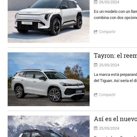
26/05/2024
Es un modelo con un llam
combina con dos opcione
Compartir
Tayron: el ree
25/05/2024
La marca está preparand
del Tiguan. Así sería el
Compartir
Así es el nuev
25/05/2024