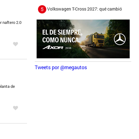
Volkswagen T-Cross 2027: qué cambió
r naftero 2.0
Tweets por @megautos
planta de