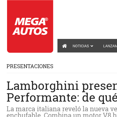
NOTICIAS
LANZAM
PRESENTACIONES
Lamborghini presen
Performante: de qué
La marca italiana reveló la nueva v
enchufable. Combina un motor V8 bit