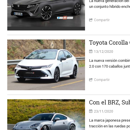
La nueva generación del
un conjunto híbrido ench
Compartir
Toyota Corolla
13/12/2020
La nueva versión combin
2.0 con 170 caballos jun
Compartir
Con el BRZ, Su
23/11/2020
La marca japonesa prese
tracción en las ruedas p