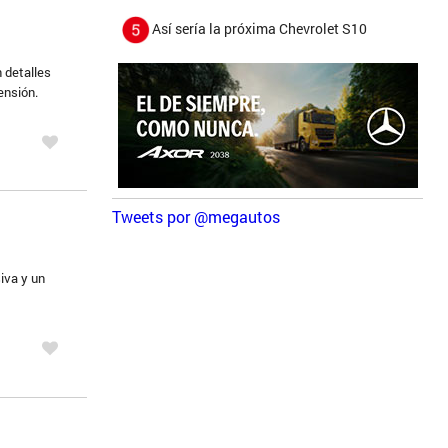
Así sería la próxima Chevrolet S10
n detalles
ensión.
Tweets por @megautos
iva y un