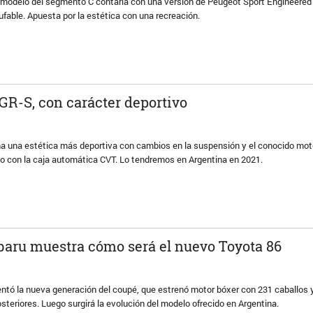
 modelo del segmento C contaría con una versión de Peugeot Sport Engineered
ufable. Apuesta por la estética con una recreación.
 GR-S, con carácter deportivo
a una estética más deportiva con cambios en la suspensión y el conocido mot
to con la caja automática CVT. Lo tendremos en Argentina en 2021.
baru muestra cómo será el nuevo Toyota 86
ntó la nueva generación del coupé, que estrenó motor bóxer con 231 caballos 
osteriores. Luego surgirá la evolución del modelo ofrecido en Argentina.