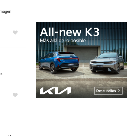
 imagen
es