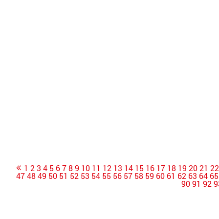
1
2
3
4
5
6
7
8
9
10
11
12
13
14
15
16
17
18
19
20
21
2
47
48
49
50
51
52
53
54
55
56
57
58
59
60
61
62
63
64
65
90
91
92
9