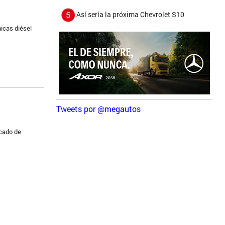
Así sería la próxima Chevrolet S10
icas diésel
Tweets por @megautos
acado de