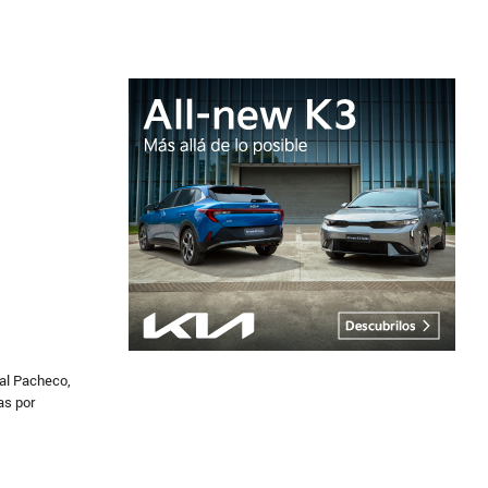
ial Pacheco,
as por