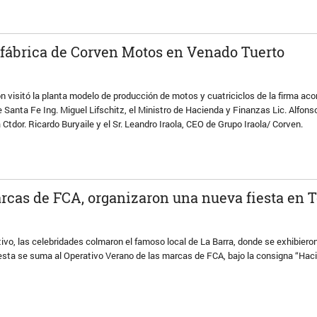
a fábrica de Corven Motos en Venado Tuerto
ón visitó la planta modelo de producción de motos y cuatriciclos de la firma a
e Santa Fe Ing. Miguel Lifschitz, el Ministro de Hacienda y Finanzas Lic. Alfons
a Ctdor. Ricardo Buryaile y el Sr. Leandro Iraola, CEO de Grupo Iraola/ Corven.
arcas de FCA, organizaron una nueva fiesta en T
vo, las celebridades colmaron el famoso local de La Barra, donde se exhibiero
fiesta se suma al Operativo Verano de las marcas de FCA, bajo la consigna “Ha