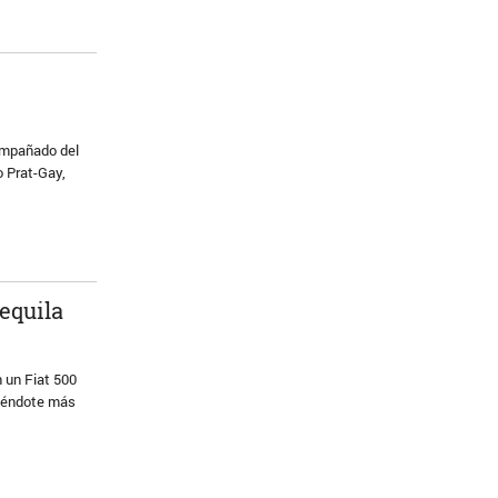
compañado del
o Prat-Gay,
equila
n un Fiat 500
ciéndote más