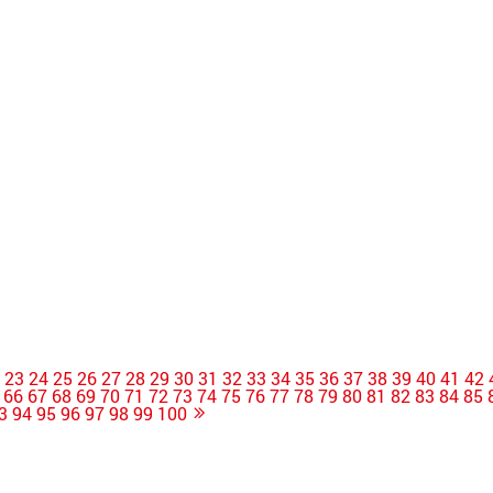
2
23
24
25
26
27
28
29
30
31
32
33
34
35
36
37
38
39
40
41
42
66
67
68
69
70
71
72
73
74
75
76
77
78
79
80
81
82
83
84
85
3
94
95
96
97
98
99
100