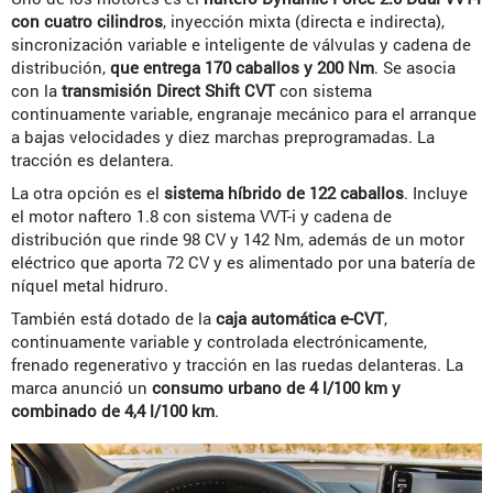
con cuatro cilindros
, inyección mixta (directa e indirecta),
sincronización variable e inteligente de válvulas y cadena de
distribución,
que entrega 170 caballos y 200 Nm
. Se asocia
con la
transmisión Direct Shift CVT
con sistema
continuamente variable, engranaje mecánico para el arranque
a bajas velocidades y diez marchas preprogramadas. La
tracción es delantera.
La otra opción es el
sistema híbrido de 122 caballos
. Incluye
el motor naftero 1.8 con sistema VVT-i y cadena de
distribución que rinde 98 CV y 142 Nm, además de un motor
eléctrico que aporta 72 CV y es alimentado por una batería de
níquel metal hidruro.
También está dotado de la
caja automática e-CVT
,
continuamente variable y controlada electrónicamente,
frenado regenerativo y tracción en las ruedas delanteras. La
marca anunció un
consumo urbano de 4 l/100 km y
combinado de 4,4 l/100 km
.