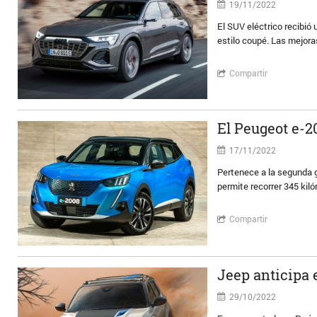
19/11/2022
El SUV eléctrico recibió
estilo coupé. Las mejora
Compartir
El Peugeot e-20
17/11/2022
Pertenece a la segunda 
permite recorrer 345 kil
Compartir
Jeep anticipa 
29/10/2022