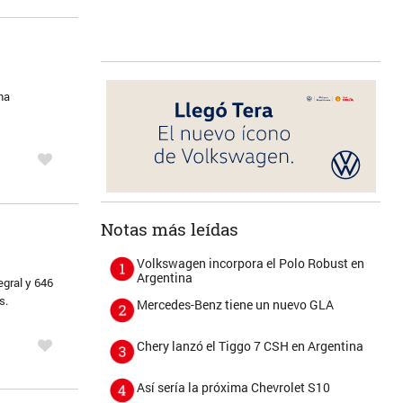
na
Notas más leídas
Volkswagen incorpora el Polo Robust en
Argentina
egral y 646
s.
Mercedes-Benz tiene un nuevo GLA
Chery lanzó el Tiggo 7 CSH en Argentina
Así sería la próxima Chevrolet S10