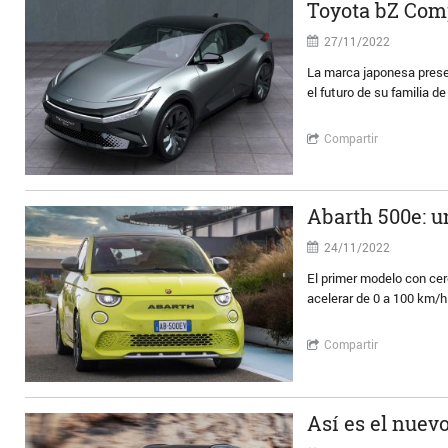
Toyota bZ Comp
27/11/2022
La marca japonesa prese
el futuro de su familia d
Compartir
Abarth 500e: u
24/11/2022
El primer modelo con cer
acelerar de 0 a 100 km/
Compartir
Así es el nuev