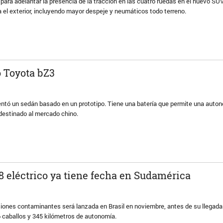
para adelantar la presencia de la tracción en las cuatro ruedas en el nuevo SUV
el exterior, incluyendo mayor despeje y neumáticos todo terreno.
o Toyota bZ3
ntó un sedán basado en un prototipo. Tiene una batería que permite una auto
destinado al mercado chino.
8 eléctrico ya tiene fecha en Sudamérica
siones contaminantes será lanzada en Brasil en noviembre, antes de su llegad
6 caballos y 345 kilómetros de autonomía.