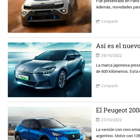
Fue presentado en París 
Además, novedades para 
Compartir
Así es el nuev
29/10/2022
La marca japonesa prese
de 600 kilómetros. Está 
Compartir
El Peugeot 200
27/10/2022
La versión con cero emi
argentino. Motor con 13