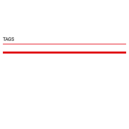
TAGS
Kia Tasman
pick up