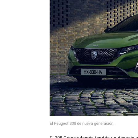
El Peugeot 308 de nueva generación.
El 308 Cross además tendría un despeje 