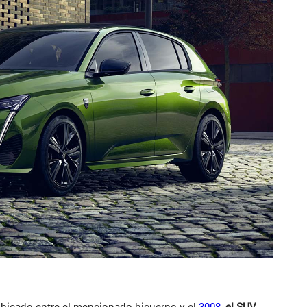
ubicado entre el mencionado bicuerpo y el
3008
,
el SUV