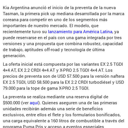
Kia Argentina anunció el inicio de la preventa de la nueva
Tasman, la primera pick up mediana desarrollada por la marca
coreana para competir en uno de los segmentos más
importantes de nuestro mercado. El modelo, que
recientemente tuvo su
lanzamiento para América Latina
, ya
puede reservarse en el país con una gama integrada por tres
versiones y una propuesta que combina robustez, capacidad
de trabajo, aptitudes off-road y tecnología de última
generación.
La oferta inicial está compuesta por las variantes EX 2.5 TGDI
4×4 AT, EX 2.2 CRDI 4×4 AT y X-PRO 2.5 TGDI 4×4 AT. Los
precios de preventa son de USD 57.500 para la versión naftera
EX 2.5 TGDI, USD 58.500 para la EX 2.2 CRDI turbodiésel y USD
79.000 para la tope de gama X-PRO 2.5 TGDI.
La preventa se realiza mediante una reserva digital de
$500.000 (ver
aquí
). Quienes aseguren una de las primeras
unidades recibirán además una serie de beneficios
exclusivos, entre ellos el flete y los formularios bonificados,
una carga equivalente a 160 litros de combustible a través del
programa Puma Pris y acceso a eventos especiales