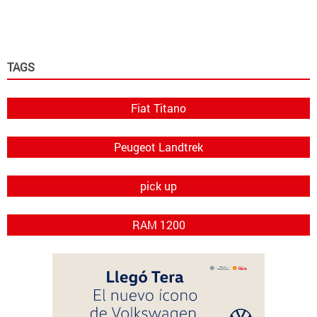
TAGS
Fiat Titano
Peugeot Landtrek
pick up
RAM 1200