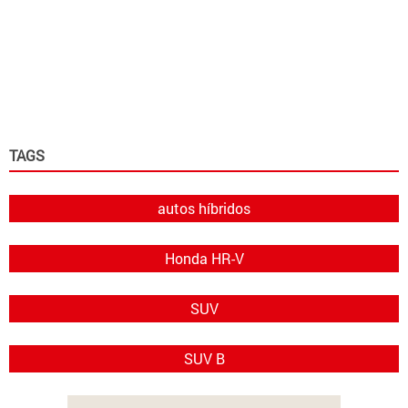
TAGS
autos híbridos
Honda HR-V
SUV
SUV B