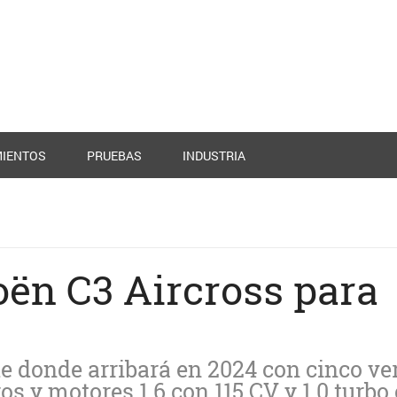
IENTOS
PRUEBAS
INDUSTRIA
roën C3 Aircross para
de donde arribará en 2024 con cinco ve
os y motores 1.6 con 115 CV y 1.0 turbo