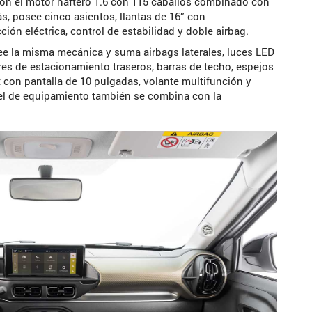
 con el motor naftero 1.6 con 115 caballos combinado con
, posee cinco asientos, llantas de 16” con
ión eléctrica, control de estabilidad y doble airbag.
see la misma mecánica y suma airbags laterales, luces LED
ores de estacionamiento traseros, barras de techo, espejos
ct con pantalla de 10 pulgadas, volante multifunción y
ivel de equipamiento también se combina con la