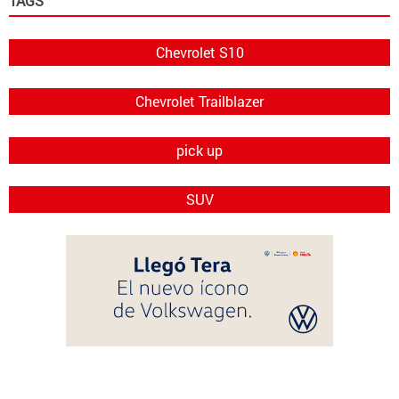
TAGS
Chevrolet S10
Chevrolet Trailblazer
pick up
SUV