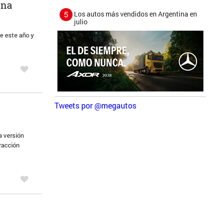
ina
Los autos más vendidos en Argentina en
julio
e este año y
Tweets por @megautos
a versión
tracción