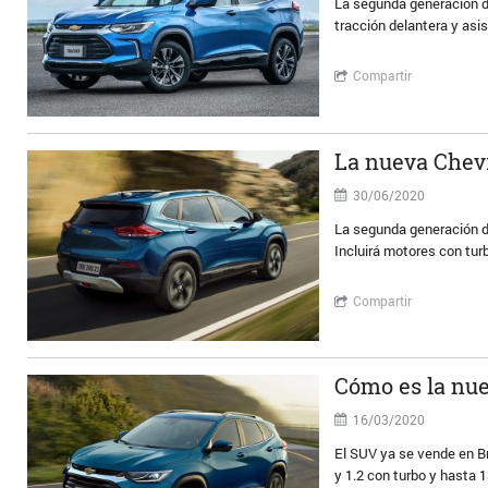
La segunda generación de
tracción delantera y as
Compartir
La nueva Chevr
30/06/2020
La segunda generación d
Incluirá motores con tur
Compartir
Cómo es la nue
16/03/2020
El SUV ya se vende en Br
y 1.2 con turbo y hasta 1