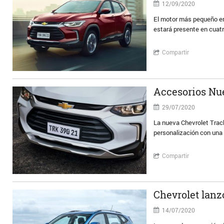
12/09/2020
El motor más pequeño en
estará presente en cuatr
Compartir
Accesorios Nu
29/07/2020
La nueva Chevrolet Track
personalización con una
Compartir
Chevrolet lanz
14/07/2020