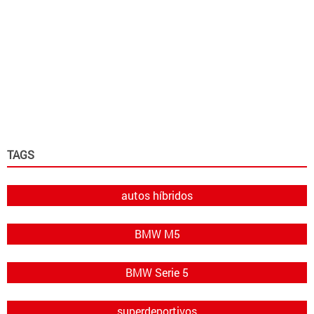
TAGS
autos híbridos
BMW M5
BMW Serie 5
superdeportivos