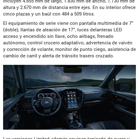
incluyen 4.655 mm de largo, 1.830 mm de ancho, 1.730 mm de
altura y 2.670 mm de distancia entre ejes. En su interior ofrece
cinco plazas y un baúl con 484 a 509 litros.
El equipamiento de serie viene con pantalla multimedia de 7”
(doble), llantas de aleación de 17”, luces delanteras LED
acceso y encendido sin llave, ocho airbags, frenado
autónomo, control crucero adaptativo, advertencia de vaivén
y corrección de volante, monitor de punto ciego, asistencia de
cambio de carril y alerta de tránsito trasero cruzado.
Las versiones Limited además equipan tapizado de cuero y