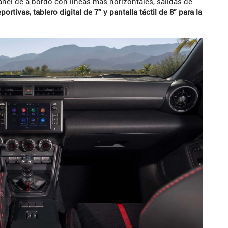
anel de a bordo con líneas más horizontales, salidas de
ortivas, tablero digital de 7” y pantalla táctil de 8” para la