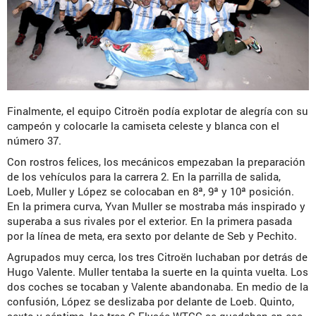
Finalmente, el equipo Citroën podía explotar de alegría con su
campeón y colocarle la camiseta celeste y blanca con el
número 37.
Con rostros felices, los mecánicos empezaban la preparación
de los vehículos para la carrera 2. En la parrilla de salida,
Loeb, Muller y López se colocaban en 8ª, 9ª y 10ª posición.
En la primera curva, Yvan Muller se mostraba más inspirado y
superaba a sus rivales por el exterior. En la primera pasada
por la línea de meta, era sexto por delante de Seb y Pechito.
Agrupados muy cerca, los tres Citroën luchaban por detrás de
Hugo Valente. Muller tentaba la suerte en la quinta vuelta. Los
dos coches se tocaban y Valente abandonaba. En medio de la
confusión, López se deslizaba por delante de Loeb. Quinto,
sexto y séptimo, los tres C-Elysée WTCC se quedaban en ese