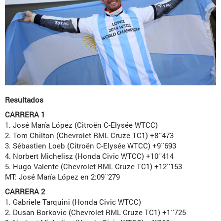
Resultados
CARRERA 1
1. José María López (Citroën C-Elysée WTCC)
2. Tom Chilton (Chevrolet RML Cruze TC1) +8¨473
3. Sébastien Loeb (Citroën C-Elysée WTCC) +9¨693
4. Norbert Michelisz (Honda Civic WTCC) +10¨414
5. Hugo Valente (Chevrolet RML Cruze TC1) +12¨153
MT: José María López en 2:09¨279
CARRERA 2
1. Gabriele Tarquini (Honda Civic WTCC)
2. Dusan Borkovic (Chevrolet RML Cruze TC1) +1¨725