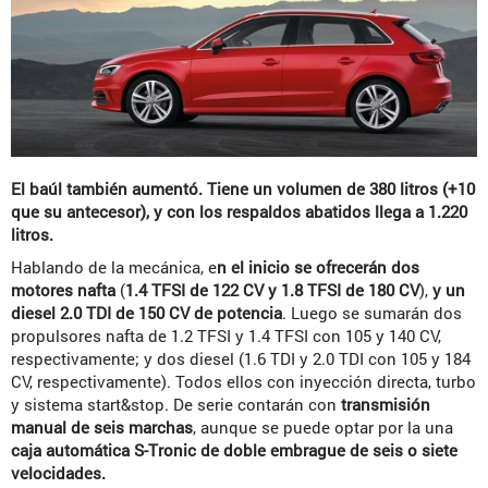
El baúl también aumentó. Tiene un volumen de 380 litros (+10
que su antecesor), y con los respaldos abatidos llega a 1.220
litros.
Hablando de la mecánica, e
n el inicio se ofrecerán dos
motores nafta
(
1.4 TFSI de 122 CV y 1.8 TFSI de 180 CV
),
y un
diesel 2.0 TDI de 150 CV de potencia
. Luego se sumarán dos
propulsores nafta de 1.2 TFSI y 1.4 TFSI con 105 y 140 CV,
respectivamente; y dos diesel (1.6 TDI y 2.0 TDI con 105 y 184
CV, respectivamente). Todos ellos con inyección directa, turbo
y sistema start&stop. De serie contarán con
transmisión
manual de seis marchas
, aunque se puede optar por la una
caja automática S-Tronic de doble embrague de seis o siete
velocidades.