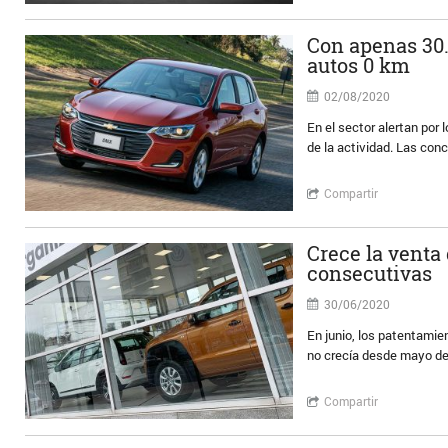
Con apenas 30.
autos 0 km
02/08/2020
En el sector alertan por
de la actividad. Las con
Compartir
Crece la venta
consecutivas
30/06/2020
En junio, los patentami
no crecía desde mayo de
Compartir