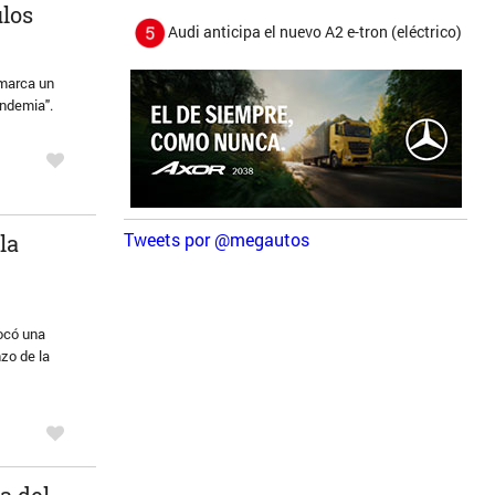
ulos
Audi anticipa el nuevo A2 e-tron (eléctrico)
 marca un
andemia".
Tweets por @megautos
la
vocó una
zo de la
a del