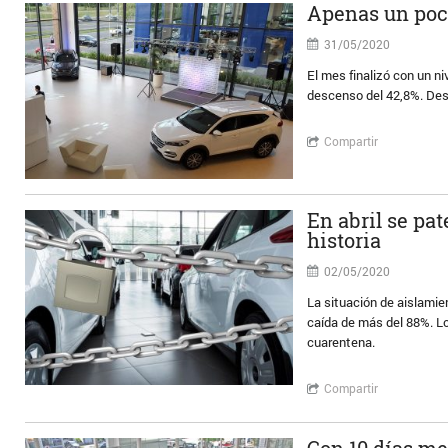
Apenas un poco
31/05/2020
El mes finalizó con un n
descenso del 42,8%. Desd
Compartir
En abril se pat
historia
02/05/2020
La situación de aislamie
caída de más del 88%. L
cuarentena.
Compartir
Con 10 días me