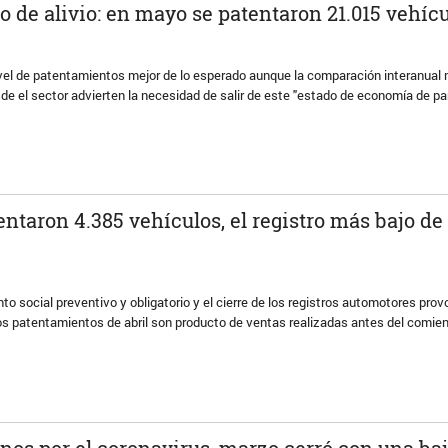
 de alivio: en mayo se patentaron 21.015 vehíc
ivel de patentamientos mejor de lo esperado aunque la comparación interanual
e el sector advierten la necesidad de salir de este "estado de economía de p
entaron 4.385 vehículos, el registro más bajo de 
nto social preventivo y obligatorio y el cierre de los registros automotores pro
os patentamientos de abril son producto de ventas realizadas antes del comien
nos por el coronavirus, marzo cerró con una baj