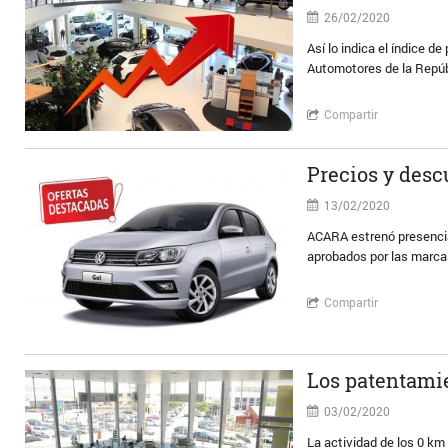
26/02/2020
Así lo indica el índice 
Automotores de la Repúb
Compartir
Precios y desc
13/02/2020
ACARA estrenó presencia 
aprobados por las marca
Compartir
Los patentamie
03/02/2020
La actividad de los 0 km