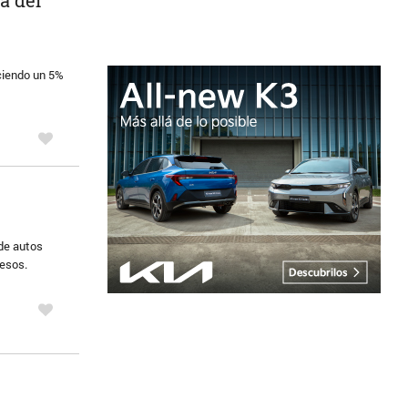
eciendo un 5%
 de autos
pesos.
n