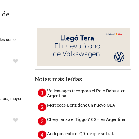
n de
dos con el
Notas más leídas
Volkswagen incorpora el Polo Robust en
Argentina
uctura, mayor
Mercedes-Benz tiene un nuevo GLA
Chery lanzó el Tiggo 7 CSH en Argentina
Audi presentó el Q9: de qué se trata