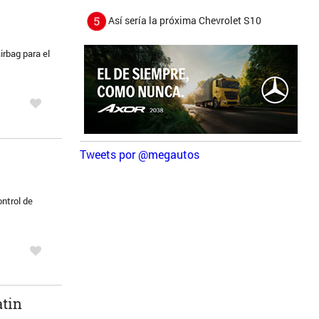
Así sería la próxima Chevrolet S10
irbag para el
Tweets por @megautos
ntrol de
atin