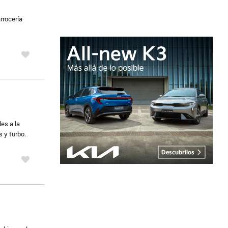
rrocería
es a la
s y turbo.